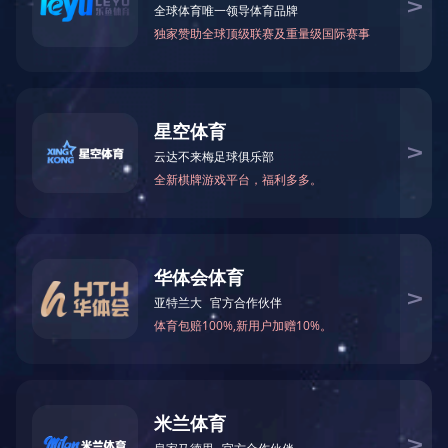
虾蟹类产品
鱼类产品
贝类产品
地址：中山区港湾街20号A座521室
电话：0411-39859716 / 39859717 /
39859718
传真：86-411-82646682
Email:sales@soundscapes-cd.com
海参又名刺参、海鼠
是典型的高蛋白、低脂
鱼、鱼翅齐名，在大雅
端。海参的生长区域很